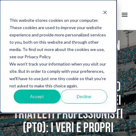
search
menu
en
This website stores cookies on your computer.
These cookies are used to improve your website
experience and provide more personalized services
Amelia Rose Watkinson
to you, both on this website and through other
media. To find out more about the cookies we use,
e Andreas Dreitz
see our Privacy Policy.
We won't track your information when you visit our
parteciperanno a
site. But in order to comply with your preferences,
we'll have to use just one tiny cookie so that you're
Daytona al Campionato
not asked to make this choice again.
dell’Organizzazione dei
Accept
Decline
Triatleti Professionisti
(PTO): i veri e propri