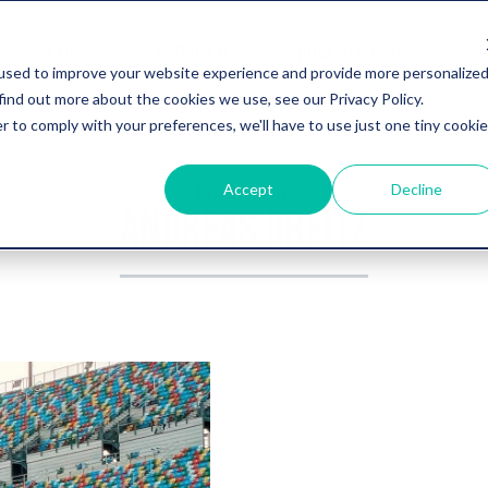
STORIE
PRODOTTI
TROVA RIVENDITORE
used to improve your website experience and provide more personalize
find out more about the cookies we use, see our Privacy Policy.
r to comply with your preferences, we'll have to use just one tiny cookie
Post about
Accept
Decline
ANDREAS DREITZ