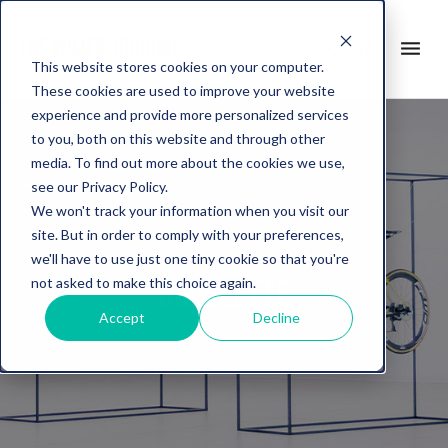
search
menu
en
This website stores cookies on your computer.
These cookies are used to improve your website
experience and provide more personalized services
to you, both on this website and through other
media. To find out more about the cookies we use,
see our Privacy Policy.
We won't track your information when you visit our
site. But in order to comply with your preferences,
we'll have to use just one tiny cookie so that you're
BICICLETTE
not asked to make this choice again.
Accept
Decline