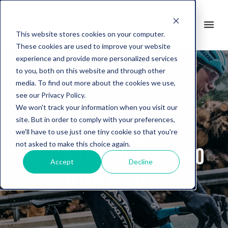
search
menu
en
This website stores cookies on your computer.
These cookies are used to improve your website
experience and provide more personalized services
to you, both on this website and through other
media. To find out more about the cookies we use,
see our Privacy Policy.
We won't track your information when you visit our
site. But in order to comply with your preferences,
Astana Qazaqstan e
we'll have to use just one tiny cookie so that you're
not asked to make this choice again.
Wilier Triestina al Giro
Accept
Decline
d’Italia 2022