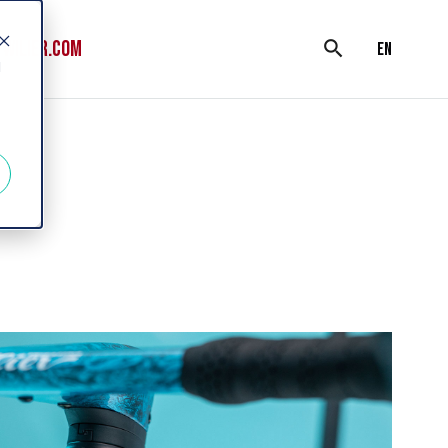
WILIER.COM
search
en
d