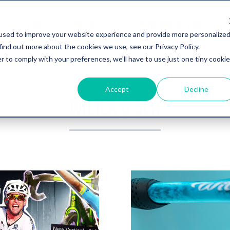
STORIE
PRODOTTI
TROVA RIVENDITORE
used to improve your website experience and provide more personalize
find out more about the cookies we use, see our Privacy Policy.
r to comply with your preferences, we'll have to use just one tiny cookie
Post about
Accept
Decline
WILIER 0 SLR