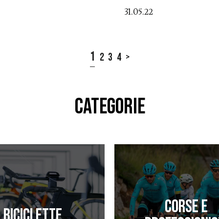
31.05.22
1
2
3
4
>
CATEGORIE
Corse e
Biciclette