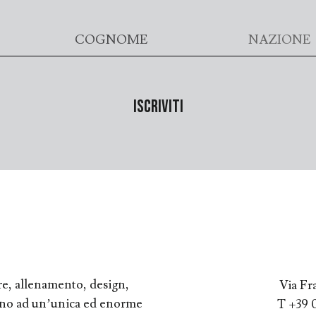
re, allenamento, design,
Via Fr
orno ad un’unica ed enorme
T +39 