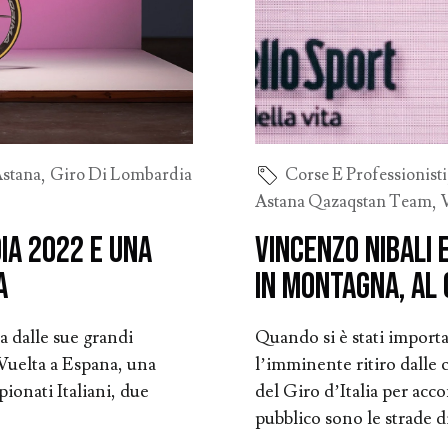
stana
,
Giro Di Lombardia
Corse E Professionisti
Astana Qazaqstan Team
,
dia 2022 e una
Vincenzo Nibali 
a
In montagna, al G
a dalle sue grandi
Quando si è stati import
 Vuelta a Espana, una
l’imminente ritiro dalle 
onati Italiani, due
del Giro d’Italia per acco
pubblico sono le strade di