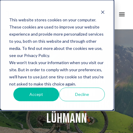
search
menu
en
This website stores cookies on your computer.
These cookies are used to improve your website
experience and provide more personalized services
to you, both on this website and through other
media. To find out more about the cookies we use,
see our Privacy Policy.
La Georgia e il Grande
We won't track your information when you visit our
site. But in order to comply with your preferences,
Caucaso: l’ultima
we'll have to use just one tiny cookie so that you're
not asked to make this choice again.
avventura in
Accept
Decline
bikepacking di Wiebke
Lühmann