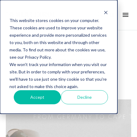
search
menu
en
This website stores cookies on your computer.
These cookies are used to improve your website
experience and provide more personalized services
to you, both on this website and through other
media. To find out more about the cookies we use,
Post about
see our Privacy Policy.
BIKEPACKING
We won't track your information when you visit our
site. But in order to comply with your preferences,
we'll have to use just one tiny cookie so that you're
not asked to make this choice again.
Accept
Decline