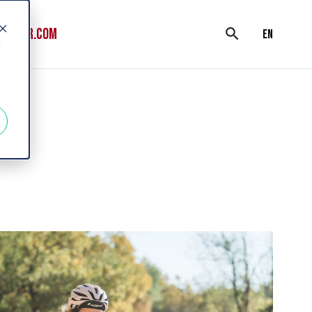
WILIER.COM
search
en
d