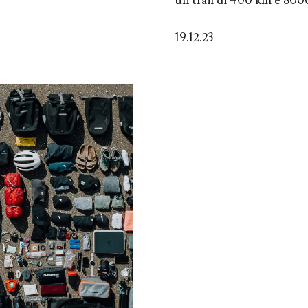
un trail di 400 km e 8000
19.12.23