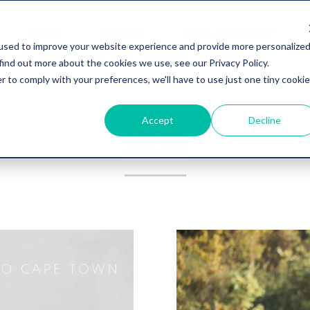
STORIE
PRODOTTI
TROVA RIVENDITORE
used to improve your website experience and provide more personalize
find out more about the cookies we use, see our Privacy Policy.
r to comply with your preferences, we'll have to use just one tiny cookie
Post about
Accept
Decline
ADLAR