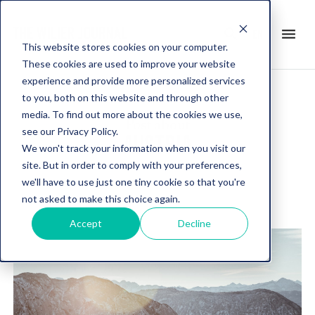
search
menu
en
This website stores cookies on your computer.
These cookies are used to improve your website
experience and provide more personalized services
to you, both on this website and through other
media. To find out more about the cookies we use,
Post about
see our Privacy Policy.
AUSTRIA
We won't track your information when you visit our
site. But in order to comply with your preferences,
we'll have to use just one tiny cookie so that you're
not asked to make this choice again.
Accept
Decline