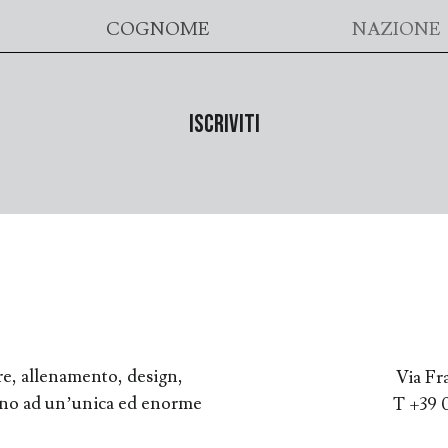
re, allenamento, design,
Via Fr
orno ad un’unica ed enorme
T +39 