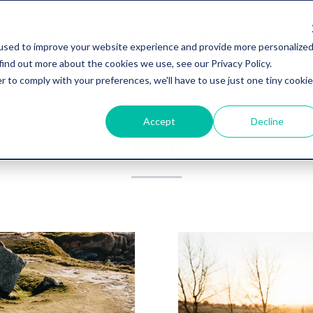
STORIE
PRODOTTI
TROVA RIVENDITORE
used to improve your website experience and provide more personalize
find out more about the cookies we use, see our Privacy Policy.
r to comply with your preferences, we'll have to use just one tiny cookie
Post about
Accept
Decline
ROAD