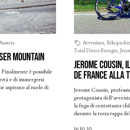
Austria
Avventura
,
Bikepacki
Total Direct Energie
,
Jero
oser Mountain
Jerome Cousin, i
i. Finalmente è possibile
de France alla 
bertà e di immergersi
he aspirano al ruolo di
Jerome Cousin, profession
protagonista dell’avventu
la fuga di centottanta chi
durante la terza tappa del.
16.10.20