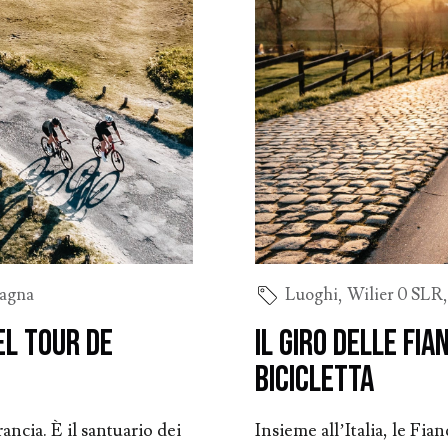
tagna
Luoghi
,
Wilier 0 SLR
el Tour de
Il Giro delle Fia
bicicletta
ncia. È il santuario dei
Insieme all’Italia, le Fia