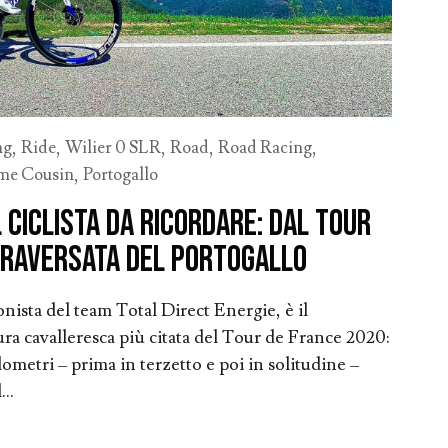
ng
,
Ride
,
Wilier 0 SLR
,
Road
,
Road Racing
,
me Cousin
,
Portogallo
l ciclista da ricordare: dal Tour
traversata del Portogallo
ista del team Total Direct Energie, è il
ra cavalleresca più citata del Tour de France 2020:
lometri – prima in terzetto e poi in solitudine –
..