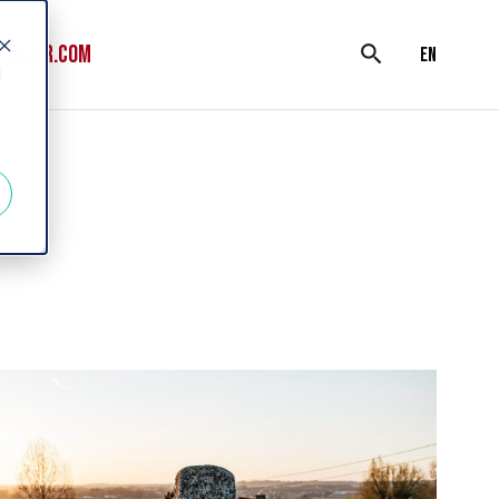
WILIER.COM
search
en
d