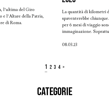
, l’ultima del Giro
La quantità di kilometri 
 e l’Altare della Patria,
spaventerebbe chiunque. 
ore di Roma.
per 6 mesi di viaggio so
immaginazione. Soprattut
08.03.23
1
2
3
4
>
CATEGORIE