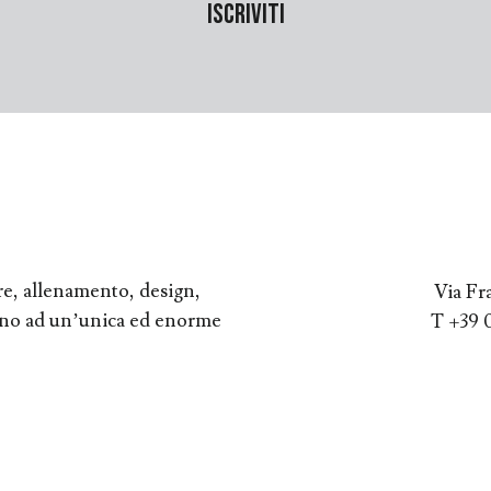
re, allenamento, design,
Via Fr
orno ad un’unica ed enorme
T +39 