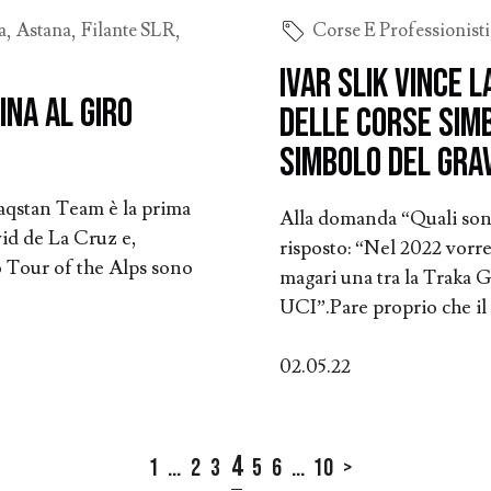
a
,
Astana
,
Filante SLR
,
Corse E Professionisti
Ivar Slik vince 
ina al Giro
delle corse simb
simbolo del gra
zaqstan Team è la prima
Alla domanda “Quali sono 
id de La Cruz e,
risposto: “Nel 2022 vorre
o Tour of the Alps sono
magari una tra la Traka G
UCI”.Pare proprio che il .
02.05.22
4
1
...
2
3
5
6
...
10
>