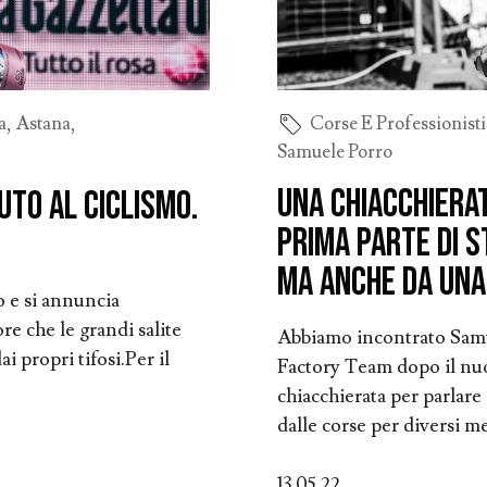
a
,
Astana
,
Corse E Professionisti
Samuele Porro
Una chiacchiera
uto al ciclismo.
prima parte di 
ma anche da una
o e si annuncia
re che le grandi salite
Abbiamo incontrato Samue
i propri tifosi.Per il
Factory Team dopo il nuo
chiacchierata per parlare
dalle corse per diversi mes
13.05.22