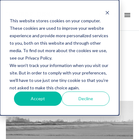
search
menu
en
This website stores cookies on your computer.
These cookies are used to improve your website
experience and provide more personalized services
to you, both on this website and through other
media. To find out more about the cookies we use,
Post about
see our Privacy Policy.
DELTA DEL PO
We won't track your information when you visit our
site. But in order to comply with your preferences,
we'll have to use just one tiny cookie so that you're
not asked to make this choice again.
Accept
Decline