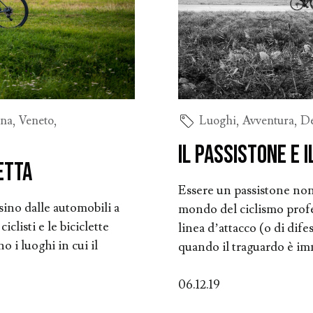
ena
,
Veneto
,
Luoghi
,
Avventura
,
De
Il passistone e i
letta
Essere un passistone no
sino dalle automobili a
mondo del ciclismo profes
iclisti e le biciclette
linea d’attacco (o di dife
 i luoghi in cui il
quando il traguardo è im
06.12.19