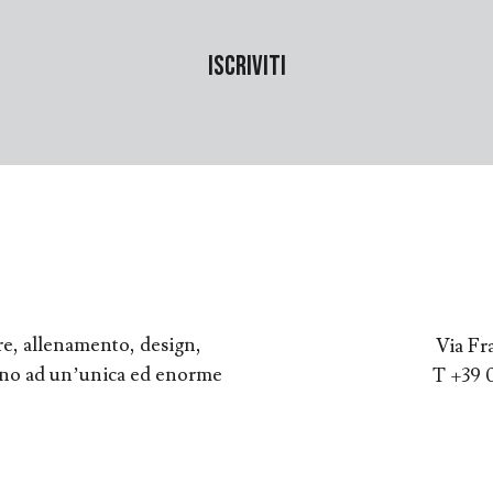
re, allenamento, design,
Via Fr
orno ad un’unica ed enorme
T +39 