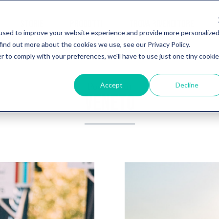
STORIE
PRODOTTI
TROVA RIVENDITORE
used to improve your website experience and provide more personalize
find out more about the cookies we use, see our Privacy Policy.
r to comply with your preferences, we'll have to use just one tiny cookie
Post about
Accept
Decline
VENETO