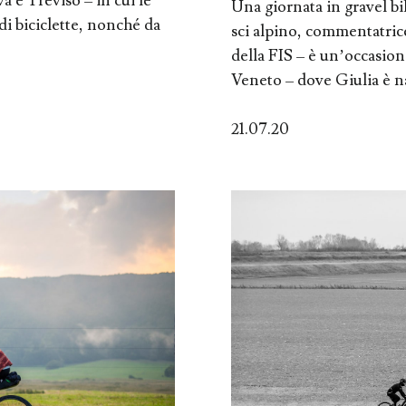
a e Treviso – in cui le
Una giornata in gravel bi
di biciclette, nonché da
sci alpino, commentatric
della FIS – è un’occasion
Veneto – dove Giulia è na
21.07.20