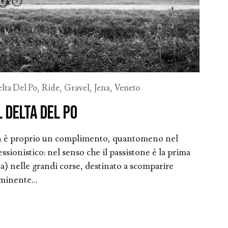
lta Del Po
,
Ride
,
Gravel
,
Jena
,
Veneto
l delta del Po
n è proprio un complimento, quantomeno nel
sionistico: nel senso che il passistone è la prima
sa) nelle grandi corse, destinato a scomparire
minente...