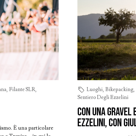
ana
,
Filante SLR
,
Luoghi
,
Bikepacking
Sentiero Degli Ezzelini
Con una gravel b
Ezzelini, con Giu
lismo. È una particolare