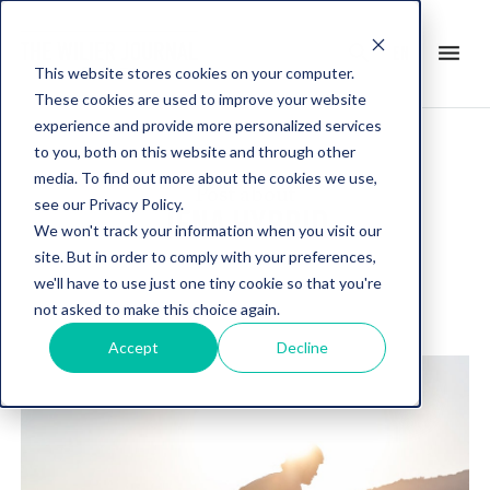
search
menu
en
This website stores cookies on your computer.
These cookies are used to improve your website
experience and provide more personalized services
to you, both on this website and through other
media. To find out more about the cookies we use,
Post about
see our Privacy Policy.
JENA HYBRID
We won't track your information when you visit our
site. But in order to comply with your preferences,
we'll have to use just one tiny cookie so that you're
not asked to make this choice again.
Accept
Decline