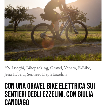
Luoghi
,
Bikepacking
,
Gravel
,
Veneto
,
E-Bike
,
Jena Hybrid
,
Sentiero Degli Ezzelini
Con una gravel bike elettrica sui
Sentieri degli Ezzelini, con Giulia
Candiago