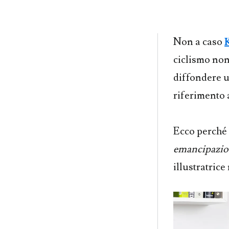
Non a caso
ciclismo no
diffondere u
riferimento 
Ecco perché
emancipazi
illustratric