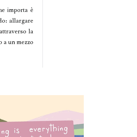
he importa è
o: allargare
attraverso la
mo a un mezzo