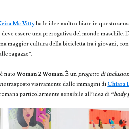
Keira Mc Vitty
ha le idee molto chiare in questo sens
n deve essere una prerogativa del mondo maschile.
na maggior cultura della bicicletta tra i giovani, con
alle ragazze”.
 è nato
Woman 2 Woman
. È un
progetto di inclusio
one
trasposto visivamente dalle immagini di
Chiara 
e romana particolarmente sensibile all’idea di
“body p