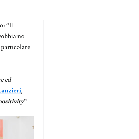
o: “Il
 Dobbiamo
 particolare
ne ed
Lanzieri
,
ositivity”
.