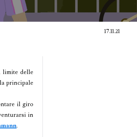
17.11.21
limite delle
la principale
tare il giro
enturarsi in
hmann
.