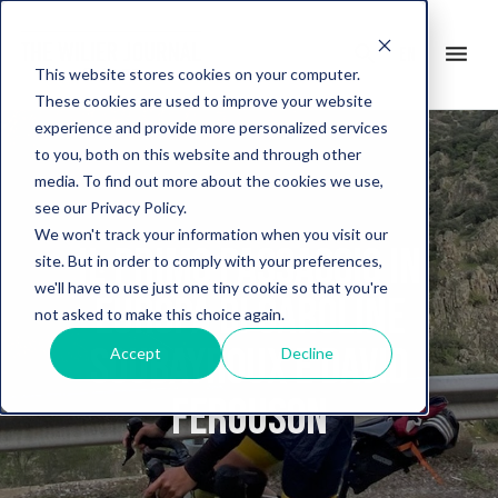
search
menu
en
This website stores cookies on your computer.
These cookies are used to improve your website
experience and provide more personalized services
to you, both on this website and through other
media. To find out more about the cookies we use,
see our Privacy Policy.
We won't track your information when you visit our
Il primo passaggio in
site. But in order to comply with your preferences,
we'll have to use just one tiny cookie so that you're
Europa di Caroline
not asked to make this choice again.
Soubayroux e David
Accept
Decline
Ferguson