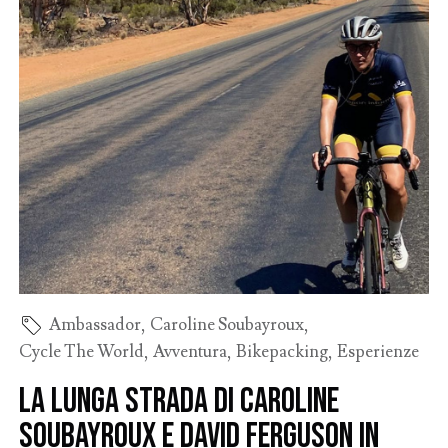
Ambassador
,
Caroline Soubayroux
,
Cycle The World
,
Avventura
,
Bikepacking
,
Esperienze
La lunga strada di Caroline
Soubayroux e David Ferguson in