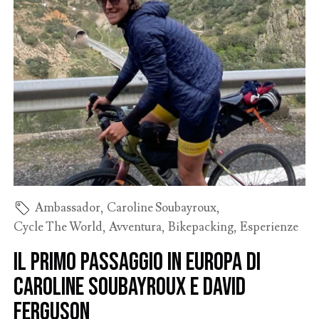
Ambassador
,
Caroline Soubayroux
,
Cycle The World
,
Avventura
,
Bikepacking
,
Esperienze
Il primo passaggio in Europa di
Caroline Soubayroux e David
Ferguson