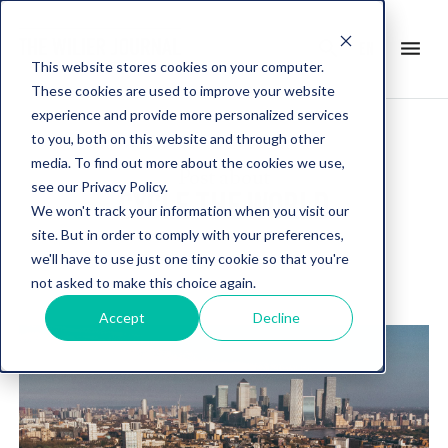
search
menu
en
This website stores cookies on your computer.
These cookies are used to improve your website
experience and provide more personalized services
to you, both on this website and through other
media. To find out more about the cookies we use,
Post about
see our Privacy Policy.
CYCLE THE WORLD
We won't track your information when you visit our
site. But in order to comply with your preferences,
we'll have to use just one tiny cookie so that you're
not asked to make this choice again.
Accept
Decline