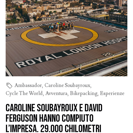
Ambassador
,
Caroline Soubayroux
,
Cycle The World
,
Avventura
,
Bikepacking
,
Esperienze
Caroline Soubayroux e David
Ferguson hanno compiuto
l’impresa. 29.000 chilometri