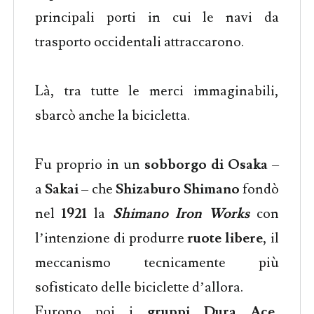
principali porti in cui le navi da
trasporto occidentali attraccarono.
Là, tra tutte le merci immaginabili,
sbarcò anche la bicicletta.
Fu proprio in un
sobborgo di Osaka
–
a
Sakai
– che
Shizaburo Shimano
fondò
nel
1921
la
Shimano Iron Works
con
l’intenzione di produrre
ruote libere
, il
meccanismo tecnicamente più
sofisticato delle biciclette d’allora.
Furono poi i
gruppi Dura Ace
,