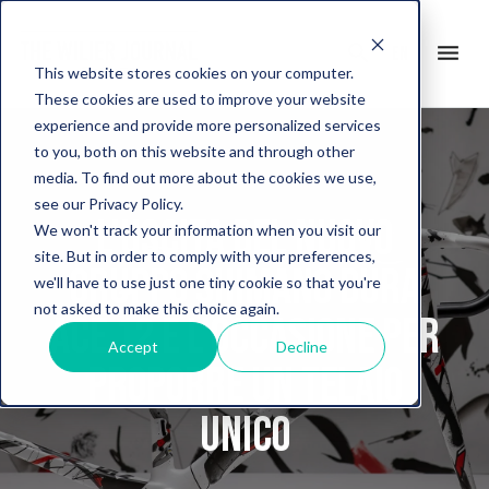
search
menu
en
This website stores cookies on your computer.
These cookies are used to improve your website
experience and provide more personalized services
to you, both on this website and through other
media. To find out more about the cookies we use,
see our Privacy Policy.
L’uscita del nuovo
We won't track your information when you visit our
site. But in order to comply with your preferences,
gruppo Shimano Dura
we'll have to use just one tiny cookie so that you're
not asked to make this choice again.
Ace 12 è l’occasione per
Accept
Decline
proporre un telaio
Unico