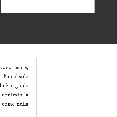
evono osare,
e. Non è solo
hi è in grado
o contesto la
à come nella