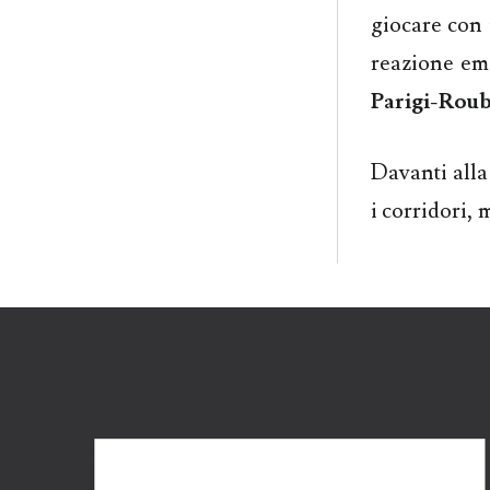
giocare con 
reazione em
Parigi-Roub
Davanti alla
i corridori,
m