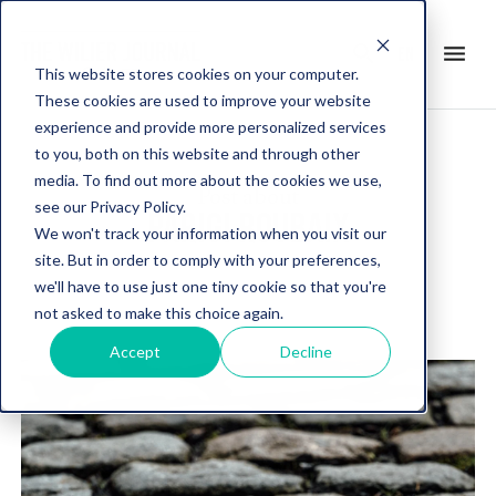
search
menu
en
This website stores cookies on your computer.
These cookies are used to improve your website
experience and provide more personalized services
to you, both on this website and through other
media. To find out more about the cookies we use,
Post about
see our Privacy Policy.
PARIGI ROUBAIX
We won't track your information when you visit our
site. But in order to comply with your preferences,
we'll have to use just one tiny cookie so that you're
not asked to make this choice again.
Accept
Decline