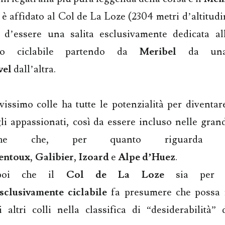
è affidato al Col de La Loze (2304 metri d’altitudi
à d’essere una salita esclusivamente dedicata all
lo ciclabile partendo da
Meribel
da una
vel
dall’altra.
issimo colle ha tutte le potenzialità per diventa
i appassionati, così da essere incluso nelle gran
istiche che, per quanto riguarda
entoux
,
Galibier
,
Izoard
e
Alpe d’Huez
.
 poi che il
Col de La Loze
sia per ol
sclusivamente ciclabile
fa presumere che possa 
 altri colli nella classifica di “desiderabilità” 