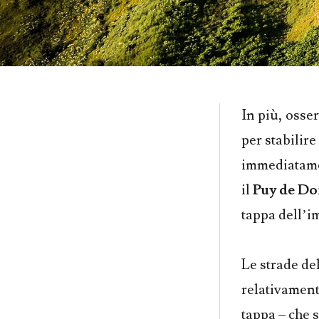
In più, osser
per stabilire
immediatamen
il
Puy de D
tappa dell’i
Le strade de
relativament
tappa – che s