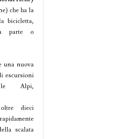
ne) che ha la
a bicicletta,
 parte o
re una nuova
di escursioni
 le Alpi,
tre dieci
rapidamente
della scalata