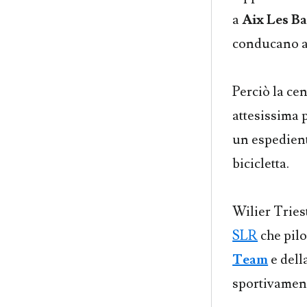
a
Aix Les Ba
conducano a 
Perciò la ce
attesissima p
un espedient
bicicletta.
Wilier Tries
SLR
che pilot
Team
e dell
sportivament