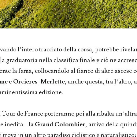
vando l’intero tracciato della corsa, potrebbe rivela
 la graduatoria nella classifica finale e ciò ne accre
te la fama, collocandolo al fianco di altre ascese 
ome
e
Orcieres
–
Merlette
, anche questa, tra l’altro, 
mminentissima edizione.
l Tour de France porteranno poi alla ribalta un’altra
e inedita – la
Grand Colombier
, arrivo della quin
i trova in un altro paradiso ciclistico e naturalistico