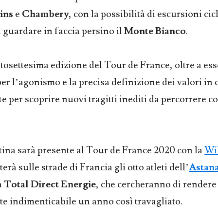
ins
e
Chambery
, con la possibilità di escursioni cic
guardare in faccia persino il
Monte Bianco
.
ntosettesima edizione del Tour de France, oltre a es
er l’agonismo e la precisa definizione dei valori in 
e per scoprire nuovi tragitti inediti da percorrere co
tina sarà presente al Tour de France 2020 con la
Wil
erà sulle strade di Francia gli otto atleti dell’
Astan
a
Total Direct Energie
, che cercheranno di render
e indimenticabile un anno così travagliato.