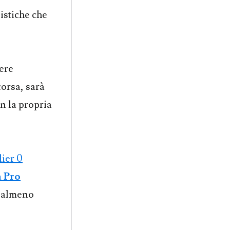
listiche che
sere
corsa, sarà
n la propria
ier 0
a Pro
e almeno