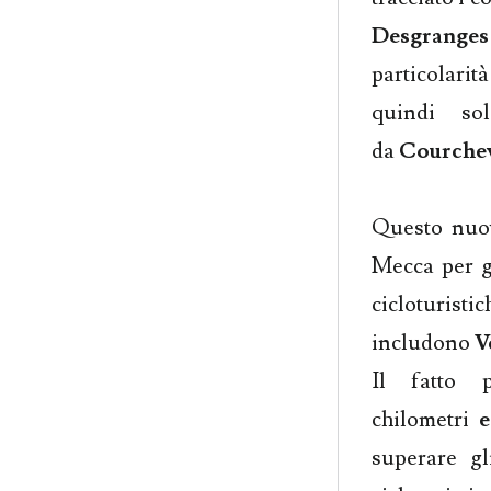
Desgranges
particolarit
quindi so
da
Courche
Questo nuov
Mecca per gl
ciclotur
includono
V
Il fatto
chilometri
e
superare gli