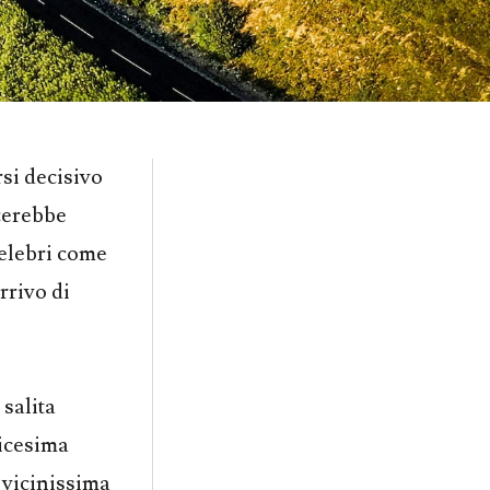
rsi decisivo
scerebbe
celebri come
arrivo di
 salita
dicesima
: vicinissima