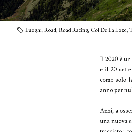
Luoghi
,
Road
,
Road Racing
,
Col De La Loze
,
T
Il 2020 è un
e il 20 sett
come solo l
anno per null
Anzi, a osse
una nuova ep
tracciato i c