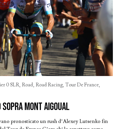
ier 0 SLR
,
Road
,
Road Racing
,
Tour De France
,
 sopra Mont Aigoual
ano pronosticato un rush d’Alexey Lutsenko fin