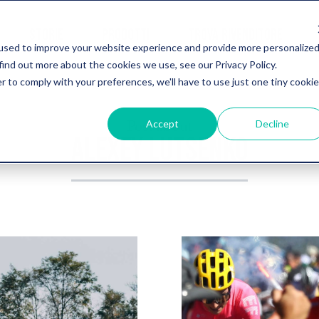
STORIE
PRODOTTI
TROVA RIVENDITORE
used to improve your website experience and provide more personalize
find out more about the cookies we use, see our Privacy Policy.
r to comply with your preferences, we'll have to use just one tiny cookie
Post about
Accept
Decline
ALEXEY LUTSENKO