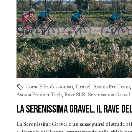
Corse E Professionisti
,
Gravel
,
Astana Pro Team
Astana Premier Tech
,
Rave SLR
,
Serenissima Gravel
La Serenissima Gravel. Il Rave de
La Serenissima Gravel è un susseguirsi di strade asfa