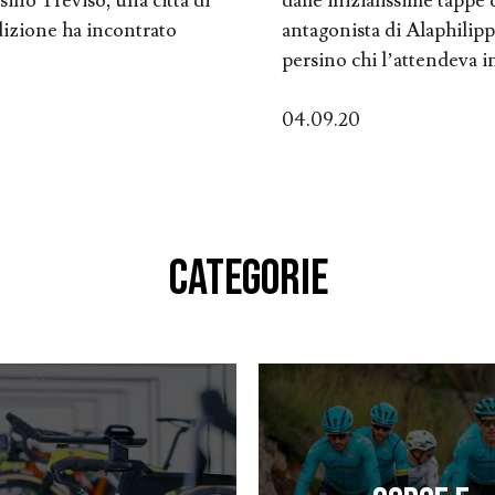
sino Treviso, una città di
dalle inizialissime tappe
edizione ha incontrato
antagonista di Alaphilip
persino chi l’attendeva in 
04.09.20
CATEGORIE