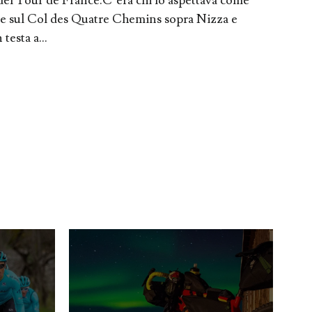
 del Tour de France.C’era chi lo aspettava come
pe sul Col des Quatre Chemins sopra Nizza e
testa a...