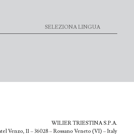
WILIER TRIESTINA S.P.A.
atel Venzo, 11 – 36028 – Rossano Veneto (VI) – Italy