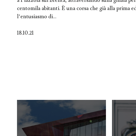
a Piazzola sul Brenta, attraversando sulla ghiaia per
centomila abitanti. È una corsa che già alla prima 
l’entusiasmo di...
18.10.21