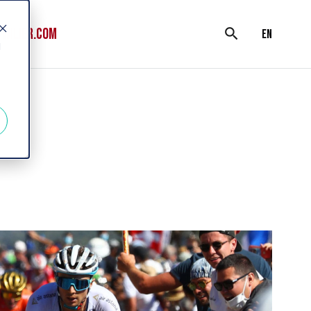
WILIER.COM
search
en
d