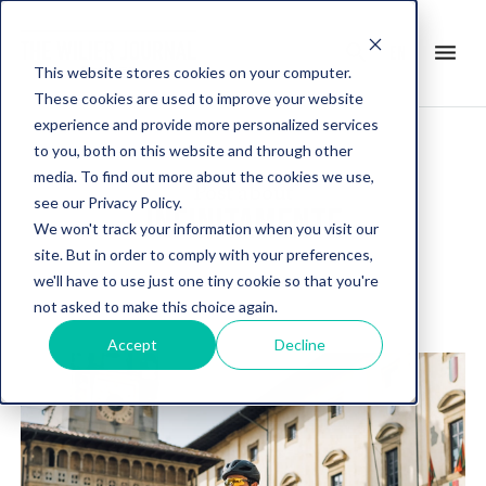
search
menu
en
This website stores cookies on your computer.
These cookies are used to improve your website
experience and provide more personalized services
to you, both on this website and through other
media. To find out more about the cookies we use,
Post about
see our Privacy Policy.
INFINITAMENTE
We won't track your information when you visit our
site. But in order to comply with your preferences,
we'll have to use just one tiny cookie so that you're
not asked to make this choice again.
Accept
Decline