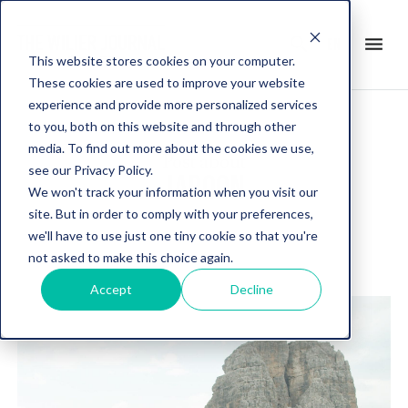
search
menu
en
This website stores cookies on your computer.
These cookies are used to improve your website
experience and provide more personalized services
to you, both on this website and through other
media. To find out more about the cookies we use,
Post about
see our Privacy Policy.
JAROON
We won't track your information when you visit our
site. But in order to comply with your preferences,
we'll have to use just one tiny cookie so that you're
not asked to make this choice again.
Accept
Decline