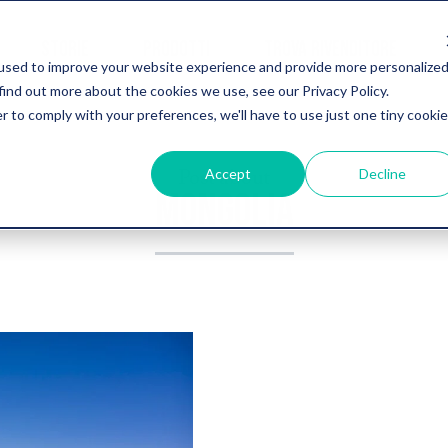
STORIE
PRODOTTI
TROVA RIVENDITORE
used to improve your website experience and provide more personalize
find out more about the cookies we use, see our Privacy Policy.
r to comply with your preferences, we'll have to use just one tiny cookie
Post about
Accept
Decline
MONGOLIA