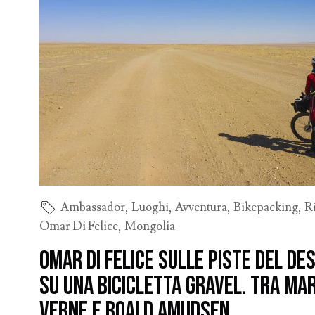
Ambassador
,
Luoghi
,
Avventura
,
Bikepacking
,
R
Omar Di Felice
,
Mongolia
Omar Di Felice sulle piste del Des
su una bicicletta gravel. Tra Mar
Verne e Roald Amudsen.