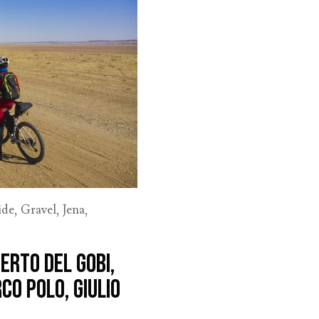
ide
,
Gravel
,
Jena
,
erto del Gobi,
co Polo, Giulio