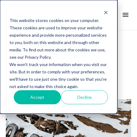
search
menu
en
This website stores cookies on your computer.
These cookies are used to improve your website
experience and provide more personalized services
to you, both on this website and through other
media. To find out more about the cookies we use,
Post about
see our Privacy Policy.
ALPI
We won't track your information when you visit our
site. But in order to comply with your preferences,
we'll have to use just one tiny cookie so that you're
not asked to make this choice again.
Accept
Decline