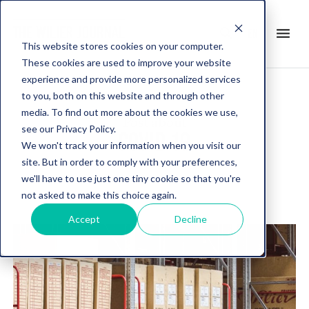
search
menu
en
This website stores cookies on your computer.
These cookies are used to improve your website
experience and provide more personalized services
to you, both on this website and through other
media. To find out more about the cookies we use,
Post about
see our Privacy Policy.
COVID 19
We won't track your information when you visit our
site. But in order to comply with your preferences,
we'll have to use just one tiny cookie so that you're
not asked to make this choice again.
Accept
Decline