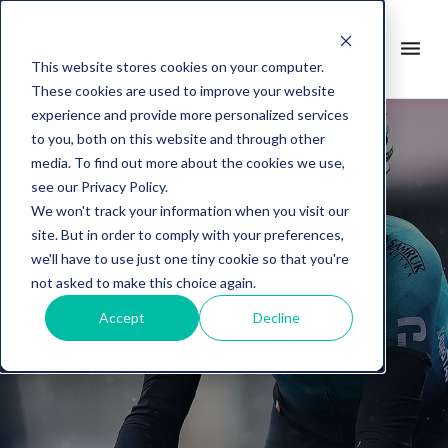
search
menu
en
This website stores cookies on your computer.
These cookies are used to improve your website
experience and provide more personalized services
to you, both on this website and through other
media. To find out more about the cookies we use,
see our Privacy Policy.
We won't track your information when you visit our
site. But in order to comply with your preferences,
we'll have to use just one tiny cookie so that you're
not asked to make this choice again.
Riders on the storm
Accept
Decline