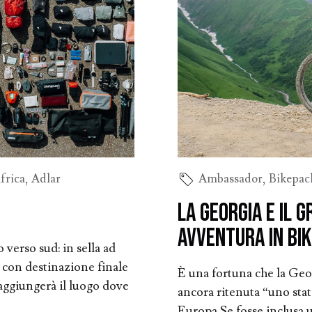
frica
,
Adlar
Ambassador
,
Bikepac
La Georgia e il 
avventura in bi
verso sud: in sella ad
 con destinazione finale
È una fortuna che la Geo
aggiungerà il luogo dove
ancora ritenuta “uno sta
Europa.Se fosse inclusa 