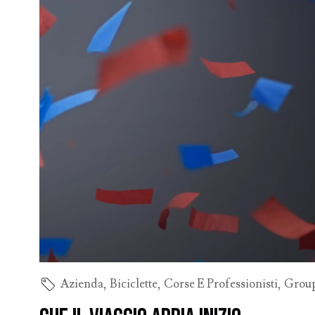
Azienda
,
Biciclette
,
Corse E Professionisti
,
Grou