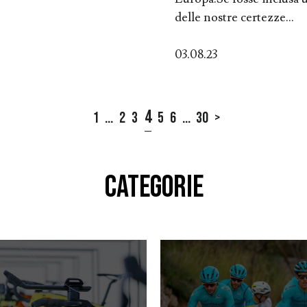
delle nostre certezze...
03.08.23
4
1
...
2
3
5
6
...
30
>
CATEGORIE