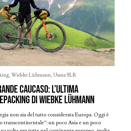
king
,
Wiebke Lühmann
,
Usma SLR
Grande Caucaso: l’ultima
kepacking di Wiebke Lühmann
rgia non sia del tutto considerata Europa. Oggi è
to transcontinentale”: un poco Asia e un poco
una volta per tutte nel continente europeo, molte