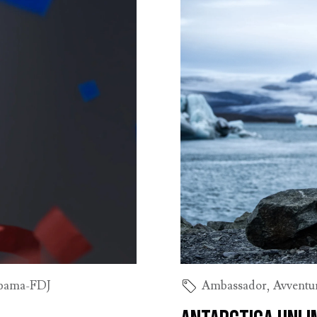
pama-FDJ
Ambassador
,
Avventu