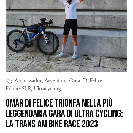
Ambassador
,
Avventura
,
Omar Di Felice
,
Filante SLR
,
Ultracycling
Omar Di Felice trionfa nella più
leggendaria gara di Ultra Cycling:
la Trans Am Bike Race 2023