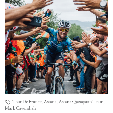
Tour De France
,
Astana
,
Astana Qazaqstan Team
,
Mark Cavendish