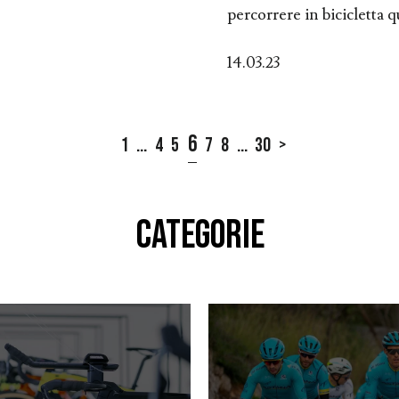
percorrere in bicicletta q
14.03.23
6
1
...
4
5
7
8
...
30
>
CATEGORIE