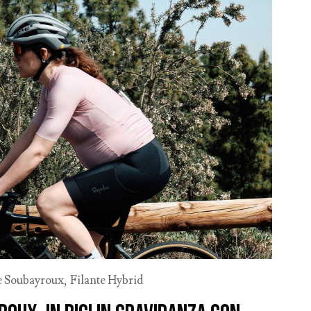
e Soubayroux
,
Filante Hybrid