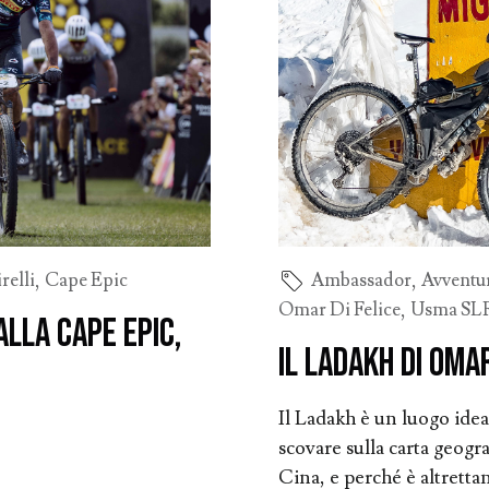
relli
,
Cape Epic
Ambassador
,
Avventu
Omar Di Felice
,
Usma SL
alla Cape Epic,
Il Ladakh di Omar
Il Ladakh è un luogo idea
scovare sulla carta geogra
Cina, e perché è altrett