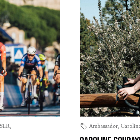
 SLR
,
Ambassador
,
Carolin