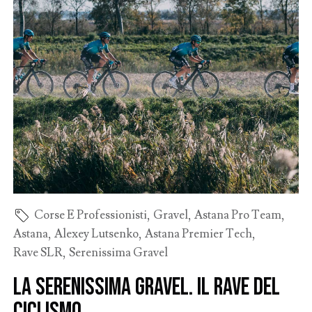
Corse E Professionisti
,
Gravel
,
Astana Pro Team
,
Astana
,
Alexey Lutsenko
,
Astana Premier Tech
,
Rave SLR
,
Serenissima Gravel
La Serenissima Gravel. Il Rave del
ciclismo