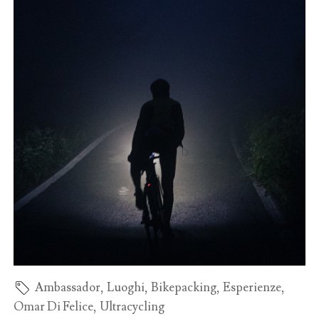
Ambassador
,
Luoghi
,
Bikepacking
,
Esperienze
,
Omar Di Felice
,
Ultracycling