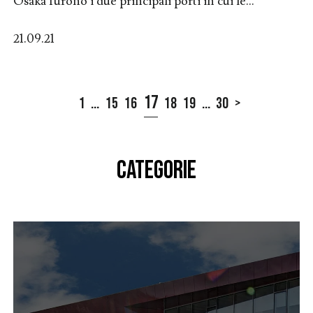
Osaka furono i due principali porti in cui le...
21.09.21
17
1
...
15
16
18
19
...
30
>
CATEGORIE